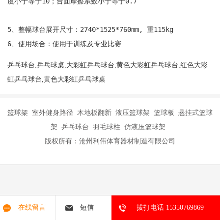
度小于等于10；台面摩擦系数小于等于0.7

5、整幅球台展开尺寸：2740*1525*760mm, 重115kg

6、使用场合：使用于训练及专业比赛
乒乓球台,乒乓球桌,大彩虹乒乓球台,黄色大彩虹乒乓球台,红色大彩
虹乒乓球台,黄色大彩虹乒乓球桌
篮球架 室外健身路径 木地板翻新 液压篮球架 篮球板 悬挂式篮球
架 乒乓球台 羽毛球柱 仿液压篮球架
版权所有：沧州利伟体育器材制造有限公司
在线留言
短信
拔打电话 15350769869