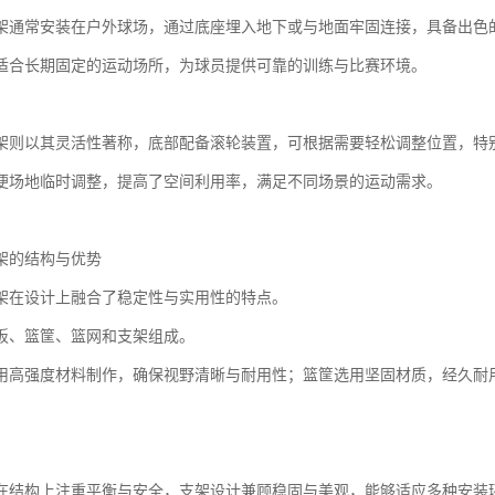
架通常安装在户外球场，通过底座埋入地下或与地面牢固连接，具备出色
适合长期固定的运动场所，为球员提供可靠的训练与比赛环境。
架则以其灵活性著称，底部配备滚轮装置，可根据需要轻松调整位置，特
便场地临时调整，提高了空间利用率，满足不同场景的运动需求。
架的结构与优势
架在设计上融合了稳定性与实用性的特点。
板、篮筐、篮网和支架组成。
用高强度材料制作，确保视野清晰与耐用性；篮筐选用坚固材质，经久耐
在结构上注重平衡与安全，支架设计兼顾稳固与美观，能够适应多种安装