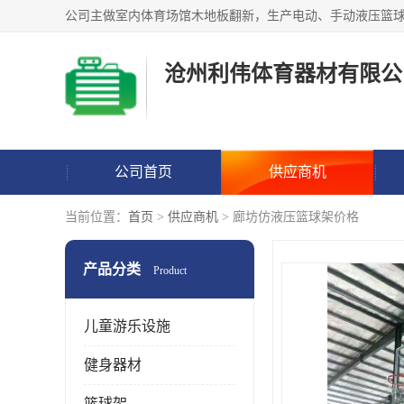
沧州利伟体育器材有限公
公司首页
供应商机
当前位置：
首页
>
供应商机
> 廊坊仿液压篮球架价格
产品分类
Product
儿童游乐设施
健身器材
篮球架