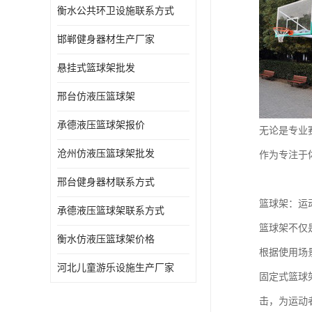
衡水公共环卫设施联系方式
邯郸健身器材生产厂家
悬挂式篮球架批发
邢台仿液压篮球架
承德液压篮球架报价
无论是专业
沧州仿液压篮球架批发
作为专注于
邢台健身器材联系方式
篮球架：运
承德液压篮球架联系方式
篮球架不仅
衡水仿液压篮球架价格
根据使用场
河北儿童游乐设施生产厂家
固定式篮球
击，为运动