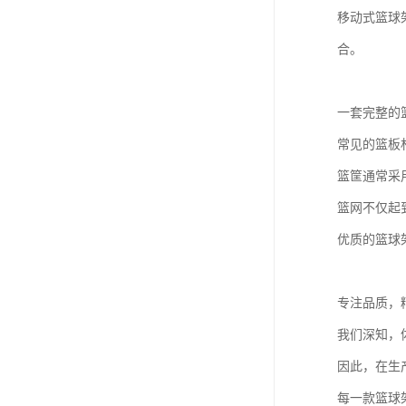
移动式篮球
合。
一套完整的
常见的篮板
篮筐通常采
篮网不仅起
优质的篮球
专注品质，
我们深知，
因此，在生
每一款篮球