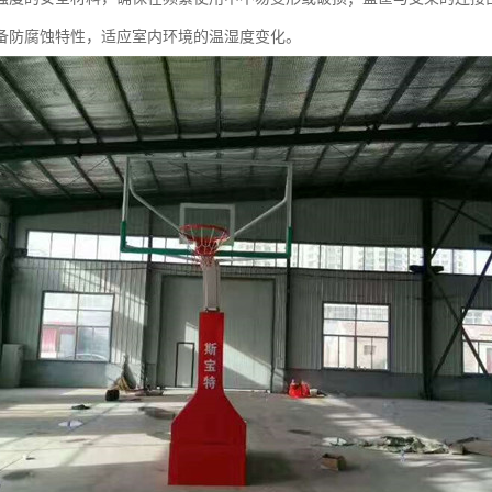
备防腐蚀特性，适应室内环境的温湿度变化。