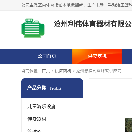
沧州利伟体育器材有限公
公司首页
供应商机
当前位置：
首页
>
供应商机
> 沧州悬挂式篮球架供应商
产品分类
Product
儿童游乐设施
健身器材
篮球架