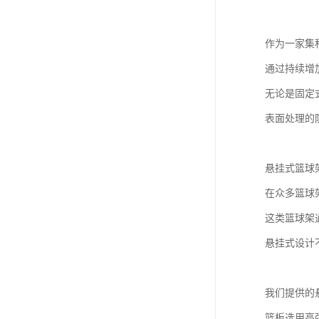
作为一家集
通过持续增
无论是固定
表面处理的
悬挂式篮球
在众多篮球
这类篮球架
悬挂式设计
我们提供的
篮板选用高