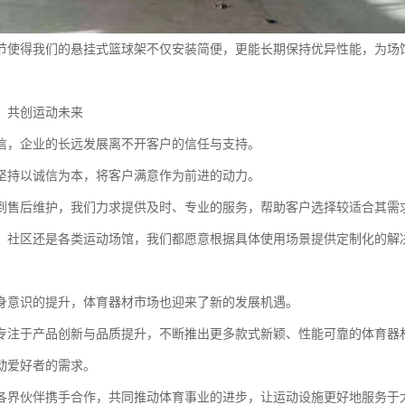
节使得我们的悬挂式篮球架不仅安装简便，更能长期保持优异性能，为场
，共创运动未来
信，企业的长远发展离不开客户的信任与支持。
坚持以诚信为本，将客户满意作为前进的动力。
到售后维护，我们力求提供及时、专业的服务，帮助客户选择较适合其需
、社区还是各类运动场馆，我们都愿意根据具体使用场景提供定制化的解
身意识的提升，体育器材市场也迎来了新的发展机遇。
专注于产品创新与品质提升，不断推出更多款式新颖、性能可靠的体育器
动爱好者的需求。
各界伙伴携手合作，共同推动体育事业的进步，让运动设施更好地服务于