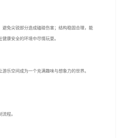
，避免尖锐部分造成磕碰伤害；结构稳固合理，能
在健康安全的环境中尽情玩耍。
让游乐空间成为一个充满趣味与想象力的世界。
制流程。