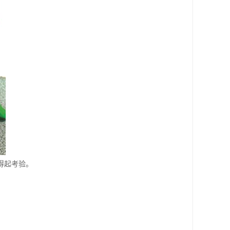
得起考验。