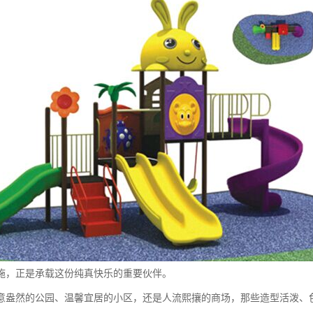
施，正是承载这份纯真快乐的重要伙伴。
意盎然的公园、温馨宜居的小区，还是人流熙攘的商场，那些造型活泼、