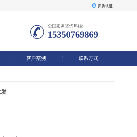
资质认证
全国服务咨询热线:
15350769869
客户案例
联系方式
批发