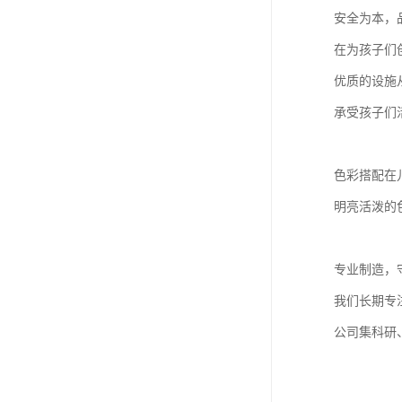
安全为本，
在为孩子们
优质的设施
承受孩子们
色彩搭配在
明亮活泼的
专业制造，
我们长期专
公司集科研