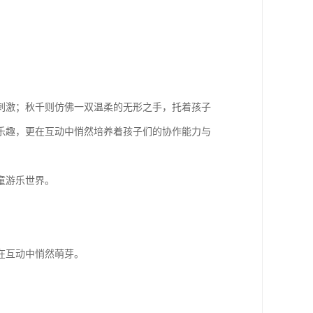
刺激；秋千则仿佛一双温柔的无形之手，托着孩子
乐趣，更在互动中悄然培养着孩子们的协作能力与
童游乐世界。
在互动中悄然萌芽。