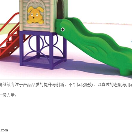
将继续专注于产品品质的提升与创新，不断优化服务，以真诚的态度与用
一份力量。
u.com