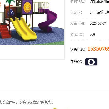
发货地址：
河北省沧州
关键词：
儿童游乐设
发布日期：
2026-08-07
阅 读 量：
366
1535076
销售电话：
在线QQ：
成长旅程中，欢笑与探索是*的色彩。