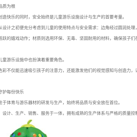
品质为根
创造快乐的同时，安全始终是儿童游乐设施设计与生产的首要考量。
从设计之初便充分考虑到儿童的使用特点与安全需求：边角经过圆润处理
活跃的嬉戏动作；材质则选用环保、无毒、坚固耐用的材料，确保孩子们
儿童游乐设施中也扮演着重要角色。
色彩不仅能迅速吸引孩子的注意力，还能激发他们的视觉感知与创造力，
守护每份快乐
注于体育与游乐器材的研发与生产，始终将品质与安全放在首位。
、设计、生产、销售、服务于一体，拥有成熟的生产体系与严格的质量控