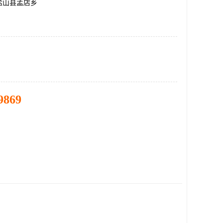
盐山县孟店乡
9869