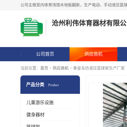
沧州利伟体育器材有限公
公司首页
供应商机
当前位置：
首页
>
供应商机
> 秦皇岛仿液压篮球架生产厂家
产品分类
Product
儿童游乐设施
健身器材
篮球架