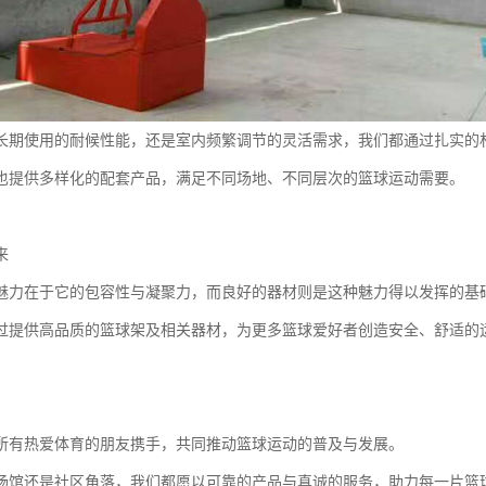
长期使用的耐候性能，还是室内频繁调节的灵活需求，我们都通过扎实的
也提供多样化的配套产品，满足不同场地、不同层次的篮球运动需要。
来
魅力在于它的包容性与凝聚力，而良好的器材则是这种魅力得以发挥的基
过提供高品质的篮球架及相关器材，为更多篮球爱好者创造安全、舒适的
所有热爱体育的朋友携手，共同推动篮球运动的普及与发展。
场馆还是社区角落，我们都愿以可靠的产品与真诚的服务，助力每一片篮