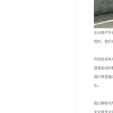
无论是户外
同时，我们
共创运动未
篮球运动的
我们希望通
乐。
我们期待与
无论是专业