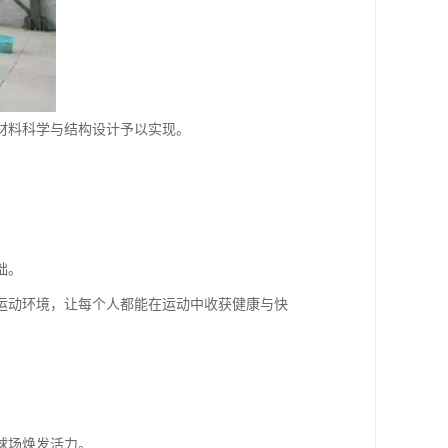
材料科学与结构设计予以实现。
础。
运动环境，让每个人都能在运动中收获健康与快
球场焕发活力。