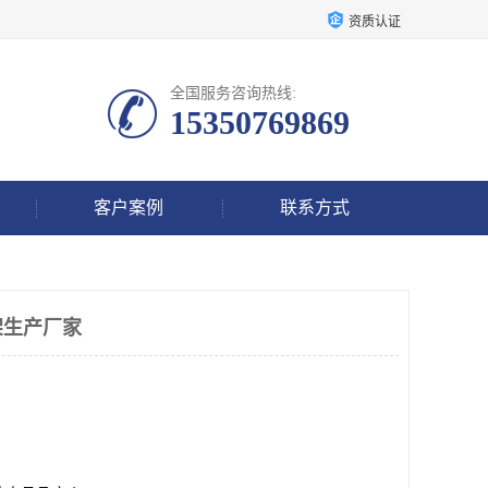
资质认证
全国服务咨询热线:
15350769869
客户案例
联系方式
架生产厂家