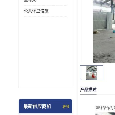
公共环卫设施
产品描述
最新供应商机
更多
篮球架作为