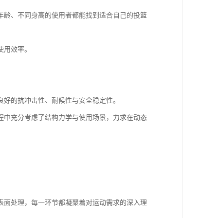
年龄、不同身高的使用者都能找到适合自己的投篮
使用效率。
良好的抗冲击性、耐候性与安全稳定性。
程中充分考虑了结构力学与使用场景，力求在动态
表面处理，每一环节都凝聚着对运动需求的深入理