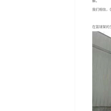
解。
我们相信，
在篮球架的