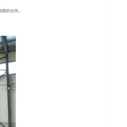
信赖的伙伴。