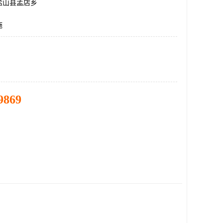
盐山县孟店乡
施
9869