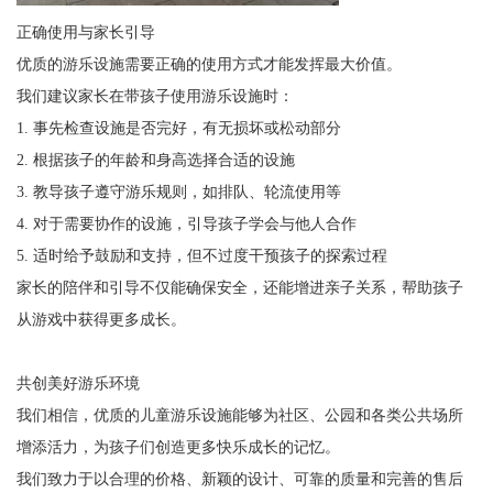
正确使用与家长引导
优质的游乐设施需要正确的使用方式才能发挥最大价值。
我们建议家长在带孩子使用游乐设施时：
1. 事先检查设施是否完好，有无损坏或松动部分
2. 根据孩子的年龄和身高选择合适的设施
3. 教导孩子遵守游乐规则，如排队、轮流使用等
4. 对于需要协作的设施，引导孩子学会与他人合作
5. 适时给予鼓励和支持，但不过度干预孩子的探索过程
家长的陪伴和引导不仅能确保安全，还能增进亲子关系，帮助孩子
从游戏中获得更多成长。
共创美好游乐环境
我们相信，优质的儿童游乐设施能够为社区、公园和各类公共场所
增添活力，为孩子们创造更多快乐成长的记忆。
我们致力于以合理的价格、新颖的设计、可靠的质量和完善的售后