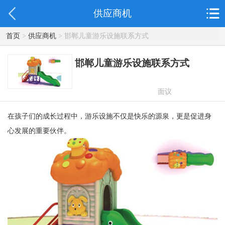
供应商机
首页
>
供应商机
> 邯郸儿童游乐设施联系方式
邯郸儿童游乐设施联系方式
面议
在孩子们的成长过程中，游乐设施不仅是快乐的源泉，更是促进身
心发展的重要伙伴。