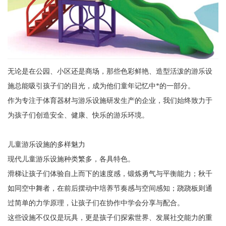
无论是在公园、小区还是商场，那些色彩鲜艳、造型活泼的游乐设
施总能吸引孩子们的目光，成为他们童年记忆中*的一部分。
作为专注于体育器材与游乐设施研发生产的企业，我们始终致力于
为孩子们创造安全、健康、快乐的游乐环境。
儿童游乐设施的多样魅力
现代儿童游乐设施种类繁多，各具特色。
滑梯让孩子们体验自上而下的速度感，锻炼勇气与平衡能力；秋千
如同空中舞者，在前后摆动中培养节奏感与空间感知；跷跷板则通
过简单的力学原理，让孩子们在协作中学会分享与配合。
这些设施不仅仅是玩具，更是孩子们探索世界、发展社交能力的重