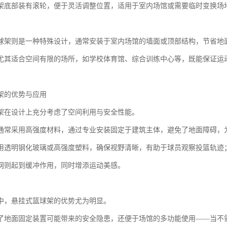
架底部装有滚轮，便于灵活调整位置，适用于室内场馆或需要临时变换场
球架则是一种特殊设计，通常安装于室内场馆的墙面或顶部结构，节省地
尤其适合空间有限的场所，如学校体育馆、综合训练中心等，既能保证运
架的优势与应用
架在设计上充分考虑了空间利用与安全性能。
通常采用高强度材料，通过专业安装固定于建筑主体，避免了地面障碍，
用透明钢化玻璃或高强度塑料，确保视野清晰，有助于球员观察投篮轨迹
网则起到缓冲作用，同时增添运动美感。
中，悬挂式篮球架的优势尤为明显。
了地面固定装置可能带来的安全隐患，还便于场馆的多功能使用——当不