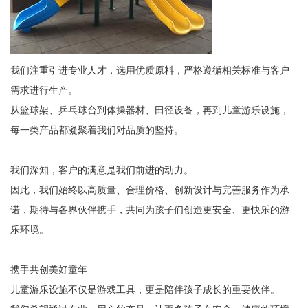
我们注重引进专业人才，选用优质原料，严格遵循相关标准与客户
需求进行生产。
从篮球架、乒乓球台到体操器材、田径设备，再到儿童游乐设施，
每一类产品都凝聚着我们对品质的坚持。
我们深知，客户的满意是我们前进的动力。
因此，我们始终以高质量、合理价格、创新设计与完善服务作为承
诺，期待与各界伙伴携手，共同为孩子们创造更安全、更快乐的游
乐环境。
携手共创美好童年
儿童游乐设施不仅是游戏工具，更是陪伴孩子成长的重要伙伴。