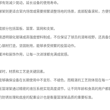
够有效减少晃动，延长设备的使用寿命。
球架则更适合室内场馆或需要频繁调整场地的场景，底部配备滚轮，方便
成部分包括篮板、篮筐、篮网和支架。
用透明钢化玻璃或高强度塑料制成，不仅保证了球员的清晰视野，还具备
心钢材打造，坚固耐用，能够承受频繁的投篮动作。
缓冲和装饰作用，让每一次进球都充满成就感。
架时，材质和工艺是关键因素。
能够确保设备在长期使用中不变形、不褪色，而精湛的工艺则体现在每一
压篮球架通过精密的液压系统实现高度调节，让不同年龄和身高的用户都
的防锈处理和底座的配重设计也是衡量篮球架品质的重要标准。