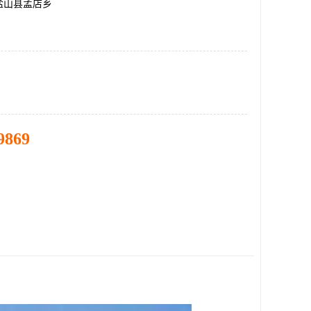
盐山县孟店乡
9869