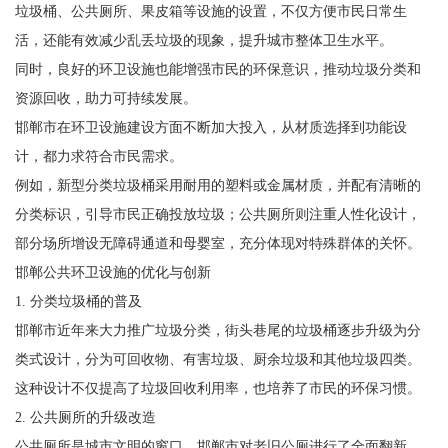
垃圾桶、公共厕所、果皮箱等设施的设置，不仅方便市民日常生
活，还能有效减少乱丢垃圾的现象，提升城市整体卫生水平。
同时，良好的环卫设施也能增强市民的环保意识，推动垃圾分类和
资源回收，助力可持续发展。
邯郸市在环卫设施建设方面不断加大投入，从材质选择到功能设
计，都力求符合市民需求。
例如，新型分类垃圾桶采用耐用的塑料或金属材质，并配有清晰的
分类标识，引导市民正确投放垃圾；公共厕所则注重人性化设计，
部分场所增设无障碍通道和母婴室，充分体现对特殊群体的关怀。
邯郸公共环卫设施的优化与创新
1. 分类垃圾桶的普及
邯郸市近年来大力推广垃圾分类，街头巷尾的垃圾桶逐步升级为分
类式设计，分为可回收物、有害垃圾、厨余垃圾和其他垃圾四类。
这种设计不仅提高了垃圾回收利用率，也培养了市民的环保习惯。
2. 公共厕所的升级改造
公共厕所是城市文明的窗口，邯郸市对老旧公厕进行了全面翻新，