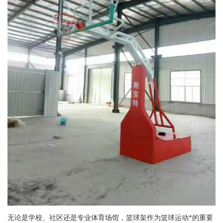
无论是学校、社区还是专业体育场馆，篮球架作为篮球运动*的重要