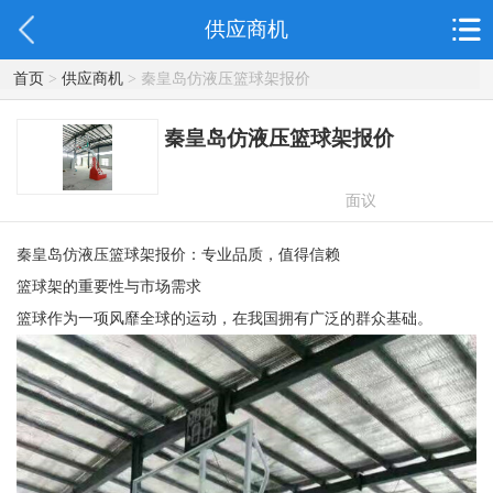
供应商机
首页
>
供应商机
> 秦皇岛仿液压篮球架报价
秦皇岛仿液压篮球架报价
面议
秦皇岛仿液压篮球架报价：专业品质，值得信赖
篮球架的重要性与市场需求
篮球作为一项风靡全球的运动，在我国拥有广泛的群众基础。