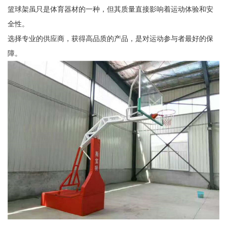
篮球架虽只是体育器材的一种，但其质量直接影响着运动体验和安
全性。
选择专业的供应商，获得高品质的产品，是对运动参与者最好的保
障。