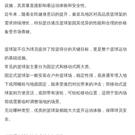
设施，其质量直接影响着运动体验和安全性。
近年来，随着全民健身意识的提升，秦皇岛地区对高品质篮球架的
需求持续增长，特别是仿液压篮球架因其优异的性能和合理的价格
备受市场青睐。
篮球架不仅为球员提供了投篮得分的关键目标，更是整个篮球运动
的基础设施。
常见的篮球架主要分为固定式和移动式两大类。
固定式篮球架一般安装在户外篮球场，稳定性强，底座通常埋入地
下或用螺栓与地面固定，能承受激烈对抗带来的冲击；而移动式篮
球架则方便灵活，底部带有滚轮，可轻松移动位置，适用于室内场
馆或需要临时调整场地的场景。
无论哪种类型，优质的篮球架都能大大提升运动体验，保障球员安
全。