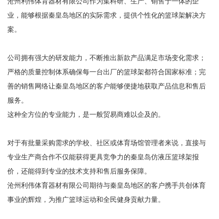
沧州利伟体育器材有限公司作为集科研、生产、销售于一体的企
业，能够根据秦皇岛地区的实际需求，提供个性化的篮球架解决方
案。
公司拥有强大的研发能力，不断推出新款产品满足市场变化需求；
严格的质量控制体系确保每一台出厂的篮球架都符合国家标准；完
善的销售网络让秦皇岛地区的客户能够便捷地获取产品信息和售后
服务。
这种全方位的专业能力，是一般贸易商难以企及的。
对于有批量采购需求的学校、社区或体育场馆管理者来说，直接与
专业生产商合作不仅能获得更具竞争力的秦皇岛仿液压篮球架报
价，还能得到专业的技术支持和售后服务保障。
沧州利伟体育器材有限公司期待与秦皇岛地区的客户携手共创体育
事业的辉煌，为推广篮球运动和全民健身贡献力量。