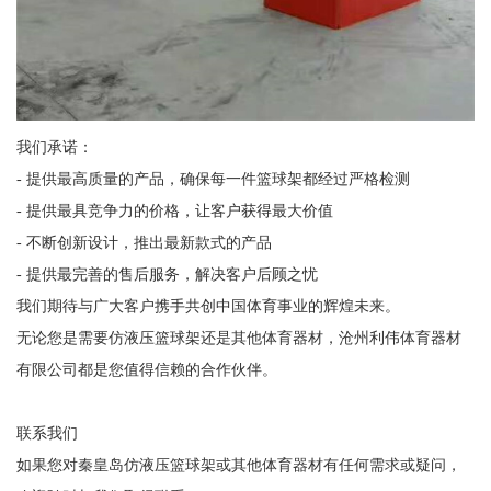
我们承诺：
- 提供最高质量的产品，确保每一件篮球架都经过严格检测
- 提供最具竞争力的价格，让客户获得最大价值
- 不断创新设计，推出最新款式的产品
- 提供最完善的售后服务，解决客户后顾之忧
我们期待与广大客户携手共创中国体育事业的辉煌未来。
无论您是需要仿液压篮球架还是其他体育器材，沧州利伟体育器材
有限公司都是您值得信赖的合作伙伴。
联系我们
如果您对秦皇岛仿液压篮球架或其他体育器材有任何需求或疑问，