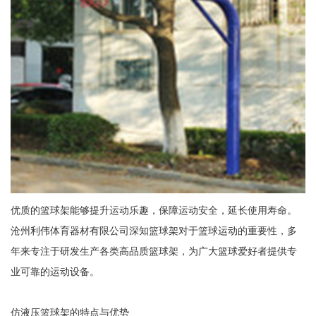
优质的篮球架能够提升运动乐趣，保障运动安全，延长使用寿命。
沧州利伟体育器材有限公司深知篮球架对于篮球运动的重要性，多
年来专注于研发生产各类高品质篮球架，为广大篮球爱好者提供专
业可靠的运动设备。
仿液压篮球架的特点与优势