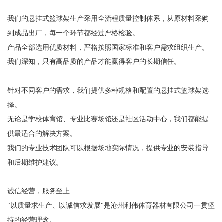
我们的悬挂式篮球架生产采用全流程质量控制体系，从原材料采购
到成品出厂，每一个环节都经过严格检验。
产品全部选用优质材料，严格按照国家标准和客户需求组织生产。
我们深知，只有高品质的产品才能赢得客户的长期信任。
针对不同客户的需求，我们提供多种规格和配置的悬挂式篮球架选
择。
无论是学校体育馆、专业比赛场馆还是社区活动中心，我们都能提
供最适合的解决方案。
我们的专业技术团队可以根据场地实际情况，提供专业的安装指导
和后期维护建议。
诚信经营，服务至上
"以质量求生产、以诚信求发展"是沧州利伟体育器材有限公司一贯坚
持的经营理念。