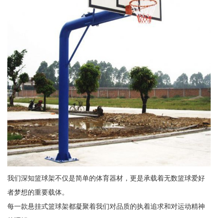
我们深知篮球架不仅是简单的体育器材，更是承载着无数篮球爱好
者梦想的重要载体。
每一款悬挂式篮球架都凝聚着我们对品质的执着追求和对运动精神