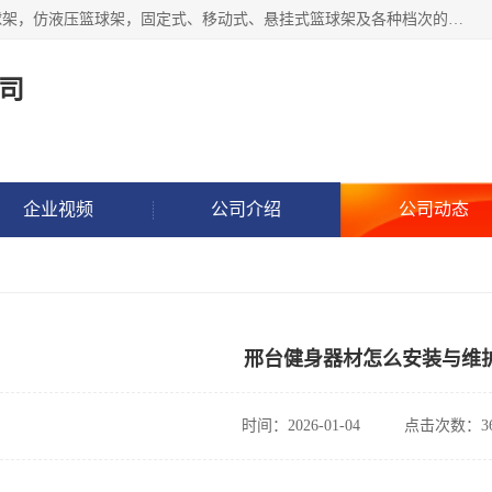
公司主做室内体育场馆木地板翻新，生产电动、手动液压篮球架，仿液压篮球架，固定式、移动式、悬挂式篮球架及各种档次的篮球板，乒乓球台、网球柱、排球柱、羽毛球柱、足球门，各种体操、田径器材等体育器材。
司
企业视频
公司介绍
公司动态
邢台健身器材怎么安装与维
时间：2026-01-04
点击次数：36