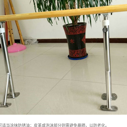
可适当涂抹防锈油；皮革或泡沫部分则需避免暴晒，以防老化。