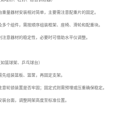
由重量器材安装相对简单，主要需注意配重片的固定。
及多个组件，需按顺序组装框架、座椅、滑轮和配重块。
别注意器材的稳定性，必要时可借助水平仪调整。
（如篮球架、乒乓球台）
需先组装篮板、篮筐，再固定支架。
注意轮锁装置是否牢固；固定式则需预埋或压重确保稳定。
安装台面，调整网架高度至标准位置。