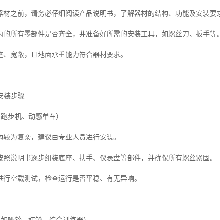
器材之前，请务必仔细阅读产品说明书，了解器材的结构、功能及安装要
内的所有零部件是否齐全，并准备好所需的安装工具，如螺丝刀、扳手等
整、宽敞，且地面承重能力符合器材要求。
材安装步骤
如跑步机、动感单车）
构较为复杂，建议由专业人员进行安装。
按照说明书逐步组装底座、扶手、仪表盘等部件，并确保所有螺丝紧固。
进行空载测试，检查运行是否平稳、有无异响。
材（如哑铃、杠铃、综合训练器）