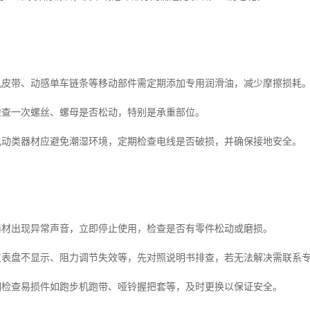
步机皮带、动感单车链条等移动部件需定期添加专用润滑油，减少摩擦损耗
月检查一次螺丝、螺母是否松动，特别是承重部位。
护电动类器材应避免潮湿环境，定期检查电线是否破损，并确保接地安全。
若器材出现异常声音，立即停止使用，检查是否有零件松动或磨损。
如仪表盘不显示、阻力调节失效等，先对照说明书排查，若无法解决需联系
定期检查易损件如跑步机跑带、哑铃握把套等，及时更换以保证安全。