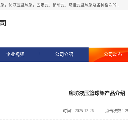
公司主做室内体育场馆木地板翻新，生产电动、手动液压篮球架，仿液压篮球架，固定式、移动式、悬挂式篮球架及各种档次的篮球板，乒乓球台、网球柱、排球柱、羽毛球柱、足球门，各种体操、田径器材等体育器材。
司
企业视频
公司介绍
公司动态
廊坊液压篮球架产品介绍
时间：2025-12-26
点击次数：29