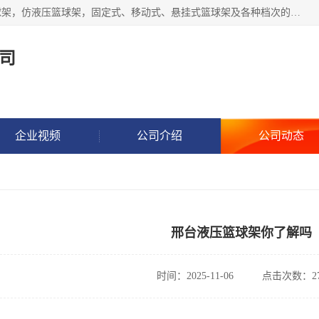
公司主做室内体育场馆木地板翻新，生产电动、手动液压篮球架，仿液压篮球架，固定式、移动式、悬挂式篮球架及各种档次的篮球板，乒乓球台、网球柱、排球柱、羽毛球柱、足球门，各种体操、田径器材等体育器材。
司
企业视频
公司介绍
公司动态
邢台液压篮球架你了解吗
时间：2025-11-06
点击次数：27