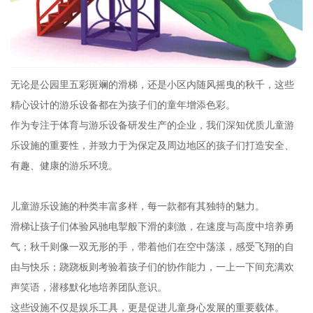
无论是公园里五彩斑斓的滑梯，还是小区内随风摇曳的秋千，这些
精心设计的游乐设备都在为孩子们的童年增添色彩。
作为专注于体育与游乐设备研发生产的企业，我们深知优质儿童游
乐设施的重要性，并致力于为保定及周边地区的孩子们打造安全、
有趣、健康的游乐环境。
儿童游乐设施的种类丰富多样，每一款都有其独特的魅力。
滑梯让孩子们体验风驰电掣般下滑的刺激，在速度与高度中培养勇
气；秋千则像一双无形的手，带着他们在空中荡漾，感受飞翔的自
由与快乐；跷跷板则考验着孩子们的协作能力，一上一下间充满欢
声笑语，潜移默化地培养团队意识。
这些设施不仅是娱乐工具，更是促进儿童身心发展的重要载体。