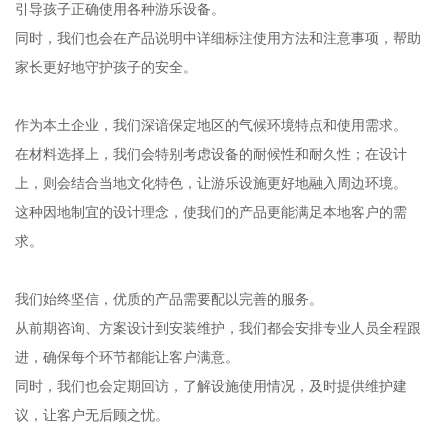
引导孩子正确使用各种游乐设备。
同时，我们也会在产品说明中详细标注使用方法和注意事项，帮助
家长更好地守护孩子的安全。
作为本土企业，我们深谙保定地区的气候环境特点和使用需求。
在材料选择上，我们会特别考虑设备的耐候性和耐久性；在设计
上，则会结合当地文化特色，让游乐设施更好地融入周边环境。
这种因地制宜的设计理念，使我们的产品更能满足本地客户的需
求。
我们始终坚信，优质的产品需要配以完善的服务。
从前期咨询、方案设计到安装维护，我们都会安排专业人员全程跟
进，确保每个环节都能让客户满意。
同时，我们也会定期回访，了解设施使用情况，及时提供维护建
议，让客户无后顾之忧。