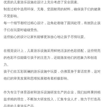
优质的儿童游乐设施在设计上充分考虑了安全因素。
制造过程中选用环保、无毒、坚固耐用的材料，确保孩子们的健康
不受影响。
每一个细节都经过精心设计，边角处都做了圆润处理，有效防止孩
子们在玩耍时磕碰受伤。
这些贴心的设计让家长能够更加放心地让孩子尽情玩耍。
在视觉设计上，儿童游乐设施采用鲜艳活泼的色彩搭配，这些明亮
的色彩不仅能吸引孩子的注意力，还能激发他们的想象力和创造
力。
孩子们在五彩斑斓的游乐设施中玩耍，仿佛置身于童话世界，这对
他们的审美发展和思维拓展都有着积极影响。
作为专注于体育器材和游乐设施研发生产的企业，我们始终秉持精
益求精的理念，不断加大研发投入，汇集专业人才，致力于打造高
品质的儿童游乐产品。