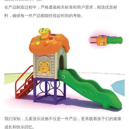
在产品制造过程中，严格遵循相关标准和用户需求，精选优质材
料，确保每一件产品都能经得起时间的考验。
我们深知，儿童游乐设施不仅是一件产品，更承载着孩子们的健康
成长和快乐回忆。