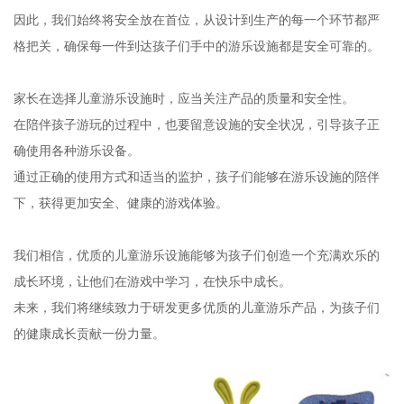
因此，我们始终将安全放在首位，从设计到生产的每一个环节都严
格把关，确保每一件到达孩子们手中的游乐设施都是安全可靠的。
家长在选择儿童游乐设施时，应当关注产品的质量和安全性。
在陪伴孩子游玩的过程中，也要留意设施的安全状况，引导孩子正
确使用各种游乐设备。
通过正确的使用方式和适当的监护，孩子们能够在游乐设施的陪伴
下，获得更加安全、健康的游戏体验。
我们相信，优质的儿童游乐设施能够为孩子们创造一个充满欢乐的
成长环境，让他们在游戏中学习，在快乐中成长。
未来，我们将继续致力于研发更多优质的儿童游乐产品，为孩子们
的健康成长贡献一份力量。