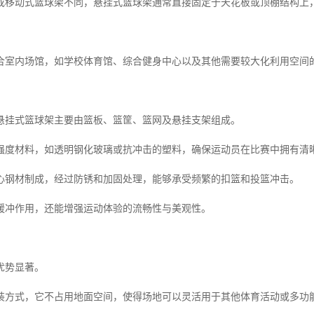
或移动式篮球架不同，悬挂式篮球架通常直接固定于天花板或顶棚结构上
合室内场馆，如学校体育馆、综合健身中心以及其他需要较大化利用空间
悬挂式篮球架主要由篮板、篮筐、篮网及悬挂支架组成。
强度材料，如透明钢化玻璃或抗冲击的塑料，确保运动员在比赛中拥有清
心钢材制成，经过防锈和加固处理，能够承受频繁的扣篮和投篮冲击。
缓冲作用，还能增强运动体验的流畅性与美观性。
优势显著。
装方式，它不占用地面空间，使得场地可以灵活用于其他体育活动或多功