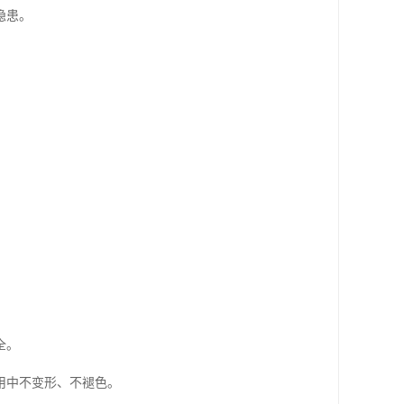
隐患。
全。
用中不变形、不褪色。