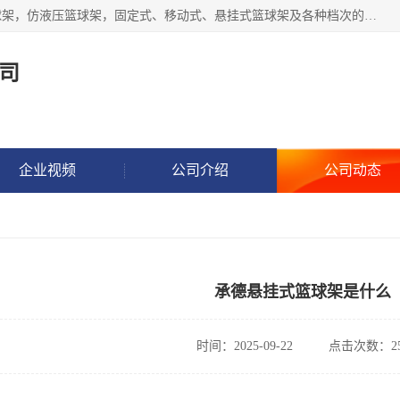
公司主做室内体育场馆木地板翻新，生产电动、手动液压篮球架，仿液压篮球架，固定式、移动式、悬挂式篮球架及各种档次的篮球板，乒乓球台、网球柱、排球柱、羽毛球柱、足球门，各种体操、田径器材等体育器材。
司
企业视频
公司介绍
公司动态
承德悬挂式篮球架是什么
时间：2025-09-22
点击次数：25