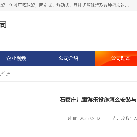
公司主做室内体育场馆木地板翻新，生产电动、手动液压篮球架，仿液压篮球架，固定式、移动式、悬挂式篮球架及各种档次的篮球板，乒乓球台、网球柱、排球柱、羽毛球柱、足球门，各种体操、田径器材等体育器材。
司
企业视频
公司介绍
公司动态
与维护
石家庄儿童游乐设施怎么安装与
时间：2025-09-12
点击次数：22