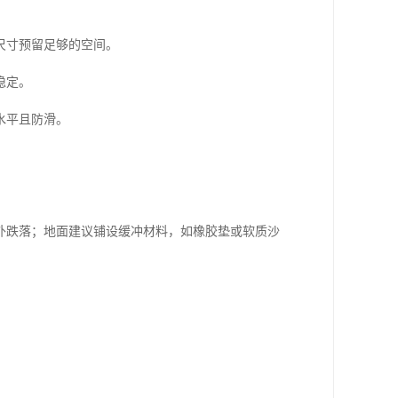
尺寸预留足够的空间。
稳定。
水平且防滑。
外跌落；地面建议铺设缓冲材料，如橡胶垫或软质沙