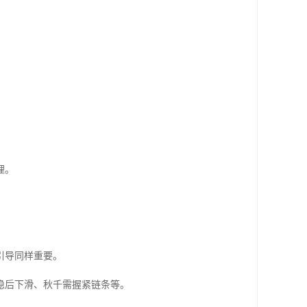
理。
引导同样重要。
稳后下滑、秋千需握紧链条等。