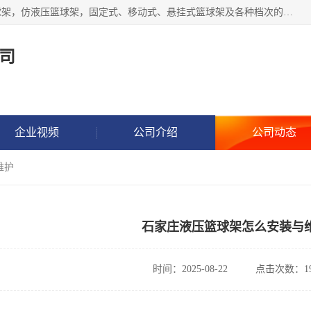
公司主做室内体育场馆木地板翻新，生产电动、手动液压篮球架，仿液压篮球架，固定式、移动式、悬挂式篮球架及各种档次的篮球板，乒乓球台、网球柱、排球柱、羽毛球柱、足球门，各种体操、田径器材等体育器材。
司
企业视频
公司介绍
公司动态
维护
石家庄液压篮球架怎么安装与
时间：2025-08-22
点击次数：19