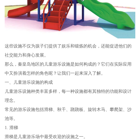
这些设施不仅为孩子们提供了娱乐和锻炼的机会，还能促进他们的
社交能力和身心发展。
那么，秦皇岛地区的儿童游乐设施是如何构成的？它们在实际应用
中又扮演着怎样的角色呢？让我们一起来深入了解。
一、儿童游乐设施的构成
儿童游乐设施种类丰富多样，每一种设施都有其独特的功能和设计
理念。
常见的游乐设施包括滑梯、秋千、跷跷板、旋转木马、攀爬架、沙
池等。
1. 滑梯
滑梯是儿童游乐场中最受欢迎的设施之一。