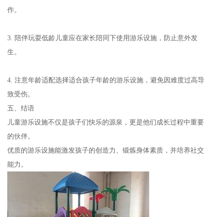
作。
3. 陪伴玩耍低龄儿童应在家长陪同下使用游乐设施，防止意外发
生。
4. 注意年龄适配选择适合孩子年龄的游乐设施，避免因难度过高导
致受伤。
五、结语
儿童游乐设施不仅是孩子们快乐的源泉，更是他们成长过程中重要
的伙伴。
优质的游乐设施能激发孩子的创造力、锻炼身体素质，并培养社交
能力。