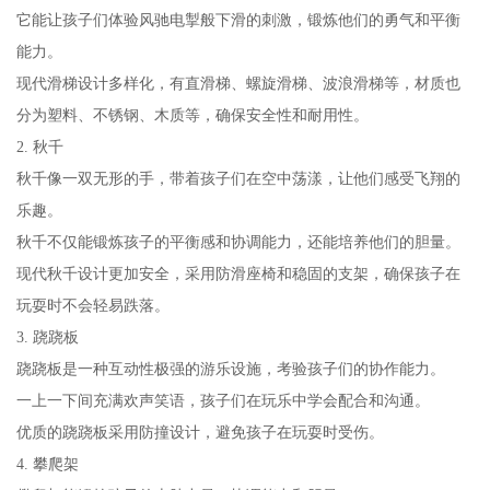
它能让孩子们体验风驰电掣般下滑的刺激，锻炼他们的勇气和平衡
能力。
现代滑梯设计多样化，有直滑梯、螺旋滑梯、波浪滑梯等，材质也
分为塑料、不锈钢、木质等，确保安全性和耐用性。
2. 秋千
秋千像一双无形的手，带着孩子们在空中荡漾，让他们感受飞翔的
乐趣。
秋千不仅能锻炼孩子的平衡感和协调能力，还能培养他们的胆量。
现代秋千设计更加安全，采用防滑座椅和稳固的支架，确保孩子在
玩耍时不会轻易跌落。
3. 跷跷板
跷跷板是一种互动性极强的游乐设施，考验孩子们的协作能力。
一上一下间充满欢声笑语，孩子们在玩乐中学会配合和沟通。
优质的跷跷板采用防撞设计，避免孩子在玩耍时受伤。
4. 攀爬架