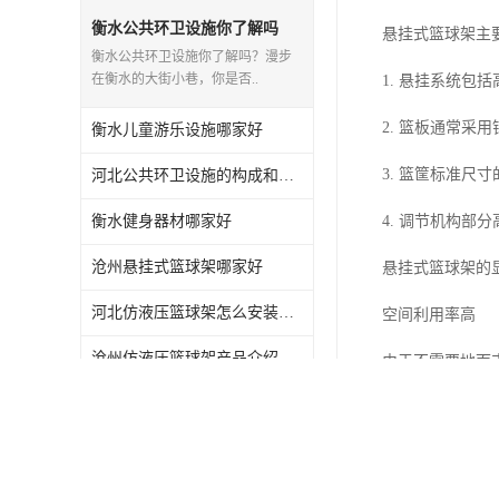
衡水公共环卫设施你了解吗
悬挂式篮球架主
衡水公共环卫设施你了解吗？漫步
在衡水的大街小巷，你是否..
1. 悬挂系统包
2. 篮板通常采
衡水儿童游乐设施哪家好
3. 篮筐标准尺
河北公共环卫设施的构成和应用你知道多少？
衡水健身器材哪家好
4. 调节机构部
沧州悬挂式篮球架哪家好
悬挂式篮球架的
河北仿液压篮球架怎么安装与维护
空间利用率高
沧州仿液压篮球架产品介绍
由于不需要地面
邯郸儿童游乐设施是什么
这种设计使得场
仿液压篮球架哪家好
承德液压篮球架哪家好