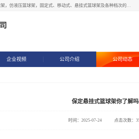
公司主做室内体育场馆木地板翻新，生产电动、手动液压篮球架，仿液压篮球架，固定式、移动式、悬挂式篮球架及各种档次的篮球板，乒乓球台、网球柱、排球柱、羽毛球柱、足球门，各种体操、田径器材等体育器材。
司
企业视频
公司介绍
公司动态
保定悬挂式篮球架你了解吗
时间：2025-07-24
点击次数：35