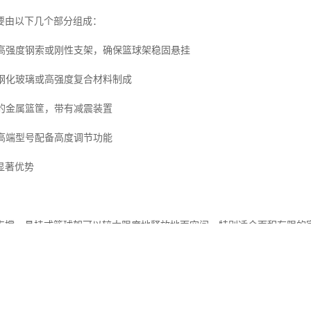
要由以下几个部分组成：
括高强度钢索或刚性支架，确保篮球架稳固悬挂
用钢化玻璃或高强度复合材料制成
寸的金属篮筐，带有减震装置
分高端型号配备高度调节功能
显著优势
支撑，悬挂式篮球架可以较大限度地释放地面空间，特别适合面积有限的
地可以灵活用于多种用途，不会因为篮球架的固定安装而影响其他活动。