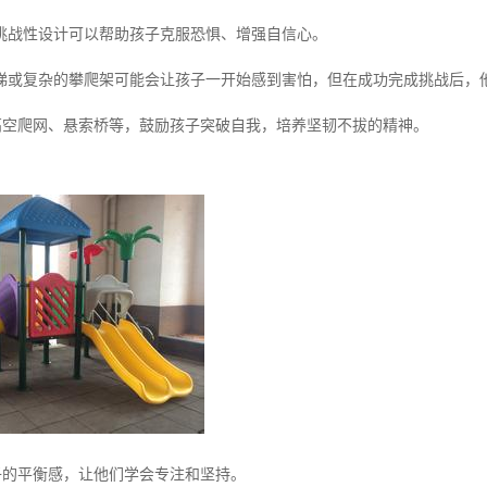
挑战性设计可以帮助孩子克服恐惧、增强自信心。
梯或复杂的攀爬架可能会让孩子一开始感到害怕，但在成功完成挑战后，
如高空爬网、悬索桥等，鼓励孩子突破自我，培养坚韧不拔的精神。
孩子的平衡感，让他们学会专注和坚持。