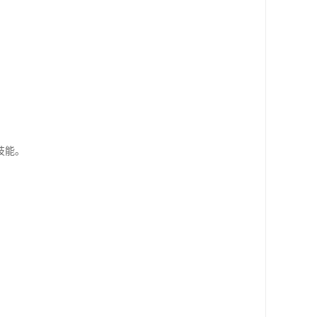
。
技能。