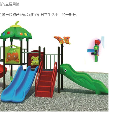
施的主要用途
童游乐设施已经成为孩子们日常生活中**的一部分。