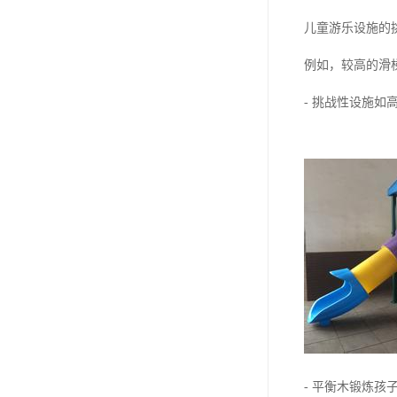
儿童游乐设施的
例如，较高的滑
- 挑战性设施
- 平衡木锻炼