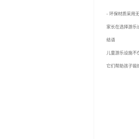
- 环保材质采
家长在选择游乐
结语
儿童游乐设施不
它们帮助孩子锻