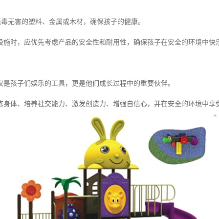
用无毒无害的塑料、金属或木材，确保孩子的健康。
设施时，应优先考虑产品的安全性和耐用性，确保孩子在安全的环境中快
仅是孩子们娱乐的工具，更是他们成长过程中的重要伙伴。
炼身体、培养社交能力、激发创造力、增强自信心，并在安全的环境中享