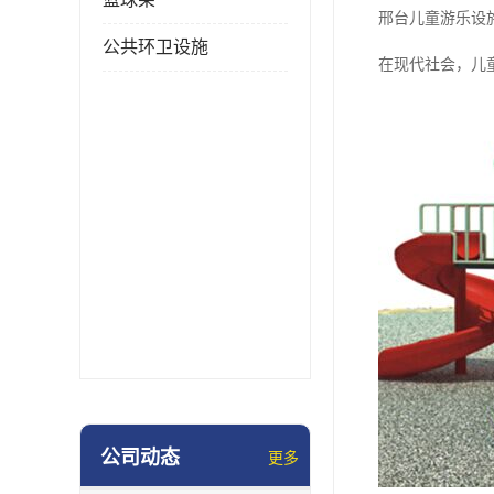
邢台儿童游乐设
公共环卫设施
在现代社会，儿
公司动态
更多