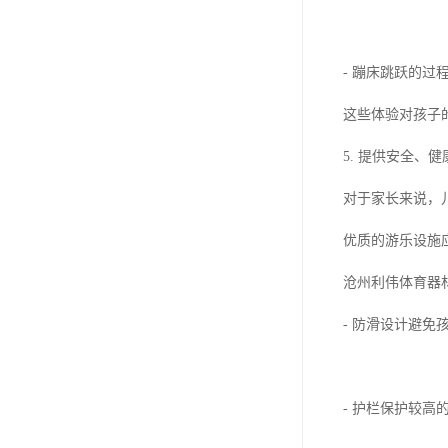
- 蹦床跳跃的
这些体验对孩子
5. 提供安全、
对于家长来说，
优质的游乐设施
沧州利伟体育器
- 防滑设计避免
- 护栏保护较