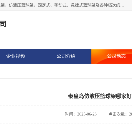
公司主做室内体育场馆木地板翻新，生产电动、手动液压篮球架，仿液压篮球架，固定式、移动式、悬挂式篮球架及各种档次的篮球板，乒乓球台、网球柱、排球柱、羽毛球柱、足球门，各种体操、田径器材等体育器材。
司
企业视频
公司介绍
公司动态
秦皇岛仿液压篮球架哪家好
时间：2025-06-23
点击次数：28