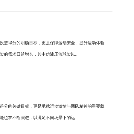
投篮得分的明确目标，更是保障运动安全、提升运动体验
架的需求日益增长，其中仿液压篮球架以..
篮得分的关键目标，更是承载运动激情与团队精神的重要载
能也在不断演进，以满足不同场景下的运..