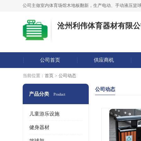
沧州利伟体育器材有限公
公司首页
供应商机
当前位置：
首页
>
公司动态
公司动态
产品分类
Product
儿童游乐设施
健身器材
篮球架