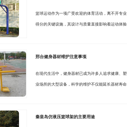
篮球运动作为一项广受欢迎的体育活动，离不开专业
得分的关键设施，其设计与质量直接影响着运动体验
邢台健身器材维护注意事项
在现代生活中，健身器材已成为许多人追求健康、塑
业场所的大型设备，科学的维护不仅能延长器材寿命
秦皇岛仿液压篮球架的主要用途