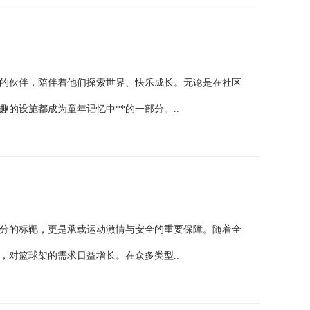
的伙伴，陪伴着他们探索世界、快乐成长。无论是在社区
的设施都成为童年记忆中**的一部分。..
分的标靶，更是承载运动激情与安全的重要保障。随着全
，对篮球架的需求日益增长。在众多类型..