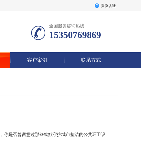
资质认证
全国服务咨询热线:
15350769869
客户案例
联系方式
，你是否曾留意过那些默默守护城市整洁的公共环卫设