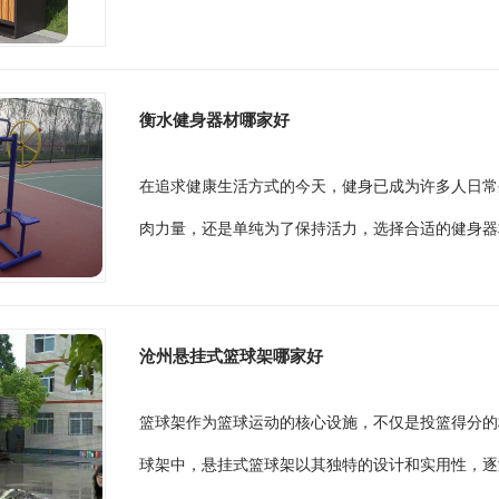
衡水健身器材哪家好
在追求健康生活方式的今天，健身已成为许多人日常
肉力量，还是单纯为了保持活力，选择合适的健身器
沧州悬挂式篮球架哪家好
篮球架作为篮球运动的核心设施，不仅是投篮得分的
球架中，悬挂式篮球架以其独特的设计和实用性，逐