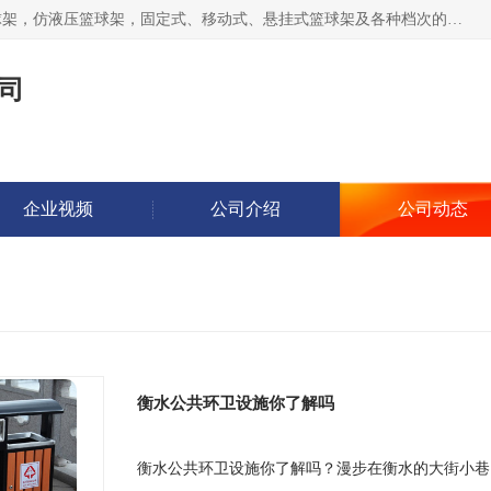
公司主做室内体育场馆木地板翻新，生产电动、手动液压篮球架，仿液压篮球架，固定式、移动式、悬挂式篮球架及各种档次的篮球板，乒乓球台、网球柱、排球柱、羽毛球柱、足球门，各种体操、田径器材等体育器材。
司
企业视频
公司介绍
公司动态
衡水公共环卫设施你了解吗
衡水公共环卫设施你了解吗？漫步在衡水的大街小巷