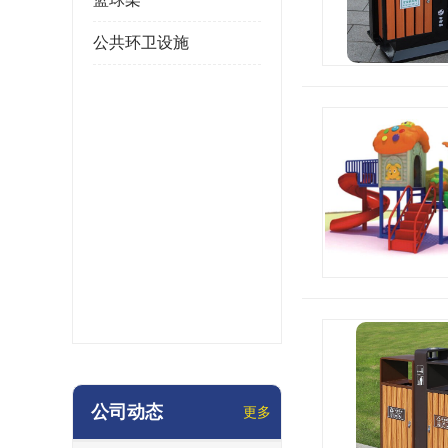
公共环卫设施
公司动态
更多