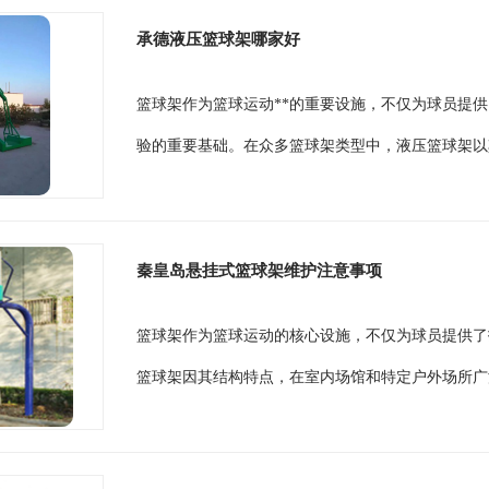
承德液压篮球架哪家好
篮球架作为篮球运动**的重要设施，不仅为球员提
验的重要基础。在众多篮球架类型中，液压篮球架以
秦皇岛悬挂式篮球架维护注意事项
篮球架作为篮球运动的核心设施，不仅为球员提供了
篮球架因其结构特点，在室内场馆和特定户外场所广