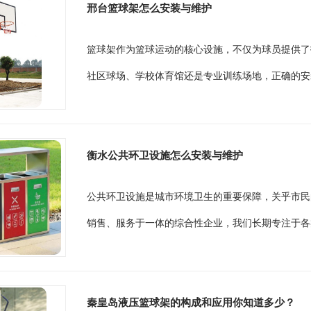
邢台篮球架怎么安装与维护
篮球架作为篮球运动的核心设施，不仅为球员提供了
社区球场、学校体育馆还是专业训练场地，正确的安
衡水公共环卫设施怎么安装与维护
公共环卫设施是城市环境卫生的重要保障，关乎市民
销售、服务于一体的综合性企业，我们长期专注于各
秦皇岛液压篮球架的构成和应用你知道多少？