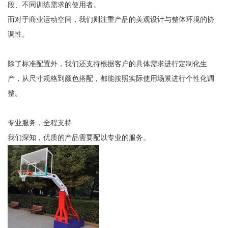
段、不同训练需求的使用者。
而对于商业运动空间，我们则注重产品的美观设计与整体环境的协
调性。
除了标准配置外，我们还支持根据客户的具体需求进行定制化生
产，从尺寸规格到颜色搭配，都能按照实际使用场景进行个性化调
整。
专业服务，全程支持
我们深知，优质的产品需要配以专业的服务。