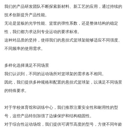
我们的产品研发团队不断探索新材料、新工艺的应用，通过持续的
技术创新提升产品性能。
无论是篮板的光学性能、篮筐的弹性系数，还是整体结构的稳定
性，我们都力求达到专业运动的要求标准。
这种对品质的坚持，使得我们的悬挂式篮球架能够适应不同强度、
不同频率的使用需求。
多样化选择满足不同场景
我们认识到，不同的运动场所对篮球架的需求各不相同。
因此，我们提供多种规格和配置的悬挂式篮球架，以满足不同场景
的特殊要求。
对于学校体育馆和训练中心，我们推荐注重安全性和耐用性的型
号，这些产品特别加强了边缘保护和结构稳固性。
对于综合性运动场馆，我们提供可调节高度的型号，方便不同年龄