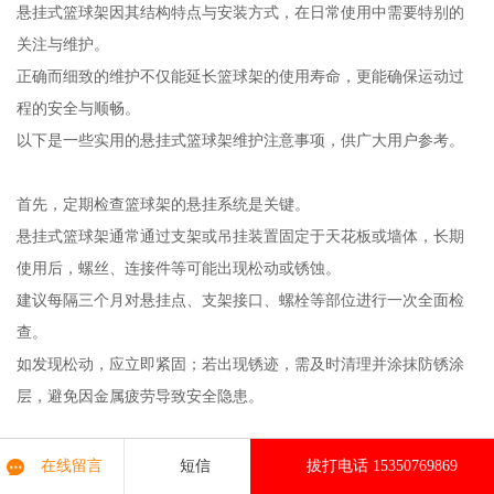
悬挂式篮球架因其结构特点与安装方式，在日常使用中需要特别的
关注与维护。
正确而细致的维护不仅能延长篮球架的使用寿命，更能确保运动过
程的安全与顺畅。
以下是一些实用的悬挂式篮球架维护注意事项，供广大用户参考。
首先，定期检查篮球架的悬挂系统是关键。
悬挂式篮球架通常通过支架或吊挂装置固定于天花板或墙体，长期
使用后，螺丝、连接件等可能出现松动或锈蚀。
建议每隔三个月对悬挂点、支架接口、螺栓等部位进行一次全面检
查。
如发现松动，应立即紧固；若出现锈迹，需及时清理并涂抹防锈涂
层，避免因金属疲劳导致安全隐患。
其次，篮板的清洁与保养也不容忽视。
在线留言
短信
拔打电话 15350769869
悬挂式篮球架多采用高强度材料如钢化玻璃或复合材料制成篮板，