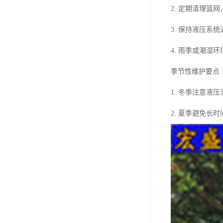
2. 定期清理篮
3. 保持液压系
4. 雨季或潮湿
季节性维护要点
1. 冬季注意液
2. 夏季避免长