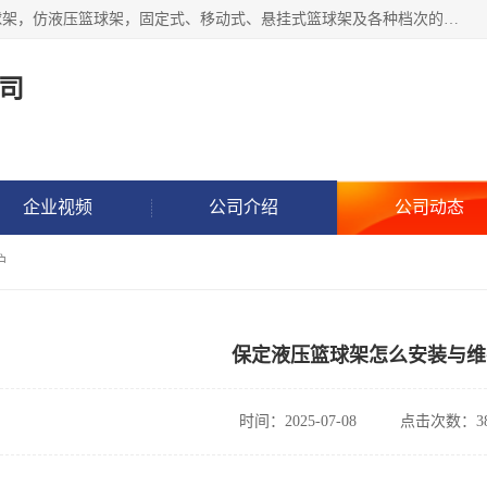
公司主做室内体育场馆木地板翻新，生产电动、手动液压篮球架，仿液压篮球架，固定式、移动式、悬挂式篮球架及各种档次的篮球板，乒乓球台、网球柱、排球柱、羽毛球柱、足球门，各种体操、田径器材等体育器材。
司
企业视频
公司介绍
公司动态
护
保定液压篮球架怎么安装与维
时间：2025-07-08
点击次数：38