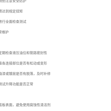
要特别注意安全防护
必须达到规定扭矩
需进行全面检查测试
常维护
查定期检查液压油位和管路密封性
查看各连接部位是否有松动或变形
察油漆或镀层是否有脱落，及时补修
期测试升降功能是否正常
洁篮板表面，避免使用腐蚀性清洁剂