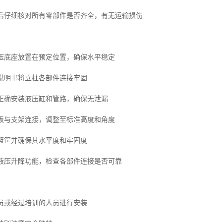
箱后仔细核对所有零部件是否齐全，有无运输损伤
液压底座放置在预定位置，确保水平稳定
照说明书将立柱各部件连接牢固
接正确安装液压缸和管路，确保无泄漏
篮板与支架连接，调整至标准高度和角度
装篮筐并确保其水平度和牢固度
试液压升降功能，检查各部件连接是否可靠
人员或经过培训的人员进行安装