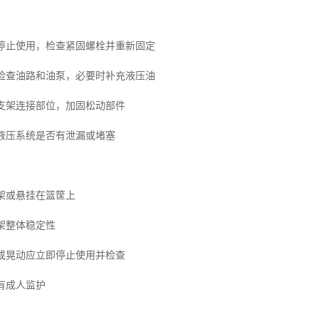
即停止使用，检查紧固螺栓并重新固定
灵检查油路和油泵，必要时补充液压油
查支架连接部位，加固松动部件
查液压系统是否有泄漏或堵塞
球架或悬挂在篮筐上
球架整体稳定性
响或晃动应立即停止使用并检查
应有成人监护